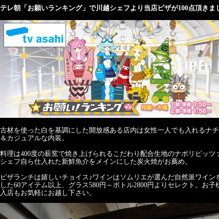
テレ朝「お願いランキング」で川越シェフより当店ピザが100点頂きま
古材を使った白を基調にした開放感ある店内は女性一人でも入れるナチ
＆カジュアルな内装。
料理は400度の薪窯で焼き上げられるこだわり配合生地のナポリピッツ
シェフ自ら仕入れた新鮮魚介をメインにした炭火焼がお薦め。
ピザランチは嬉しいチョイス♪ワインはソムリエが選んだ自然派ワイン
した60アイテム以上、グラス580円～ボトル2800円よりセレクト。お子
入店もお気軽にお越し下さい。